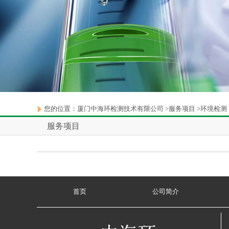
您的位置：
厦门中海环检测技术有限公司
>
服务项目
>
环境检测
服务项目
首页
公司简介