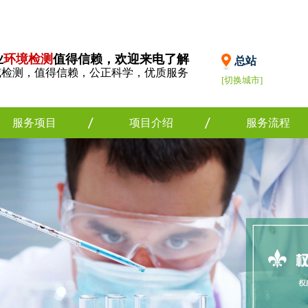
业
环境检测
值得信赖，欢迎来电了解
总站
威检测，值得信赖，公正科学，优质服务
[切换城市]
服务项目
项目介绍
服务流程